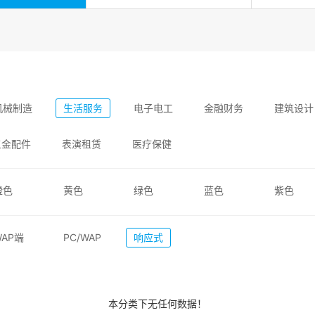
机械制造
生活服务
电子电工
金融财务
建筑设计
五金配件
表演租赁
医疗保健
橙色
黄色
绿色
蓝色
紫色
WAP端
PC/WAP
响应式
本分类下无任何数据！