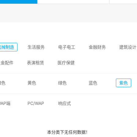
机械制造
生活服务
电子电工
金融财务
建筑设计
五金配件
表演租赁
医疗保健
橙色
黄色
绿色
蓝色
紫色
WAP端
PC/WAP
响应式
本分类下无任何数据！