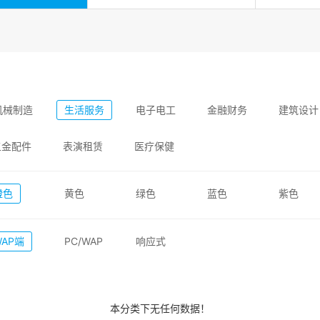
机械制造
生活服务
电子电工
金融财务
建筑设计
五金配件
表演租赁
医疗保健
橙色
黄色
绿色
蓝色
紫色
WAP端
PC/WAP
响应式
本分类下无任何数据！