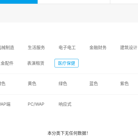
机械制造
生活服务
电子电工
金融财务
建筑设计
五金配件
表演租赁
医疗保健
橙色
黄色
绿色
蓝色
紫色
WAP端
PC/WAP
响应式
本分类下无任何数据！