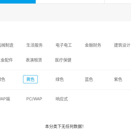
机械制造
生活服务
电子电工
金融财务
建筑设计
五金配件
表演租赁
医疗保健
橙色
黄色
绿色
蓝色
紫色
WAP端
PC/WAP
响应式
本分类下无任何数据！