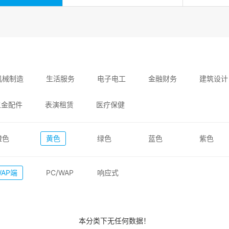
机械制造
生活服务
电子电工
金融财务
建筑设计
五金配件
表演租赁
医疗保健
橙色
黄色
绿色
蓝色
紫色
WAP端
PC/WAP
响应式
本分类下无任何数据！