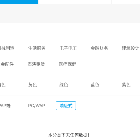
机械制造
生活服务
电子电工
金融财务
建筑设计
五金配件
表演租赁
医疗保健
橙色
黄色
绿色
蓝色
紫色
WAP端
PC/WAP
响应式
本分类下无任何数据！