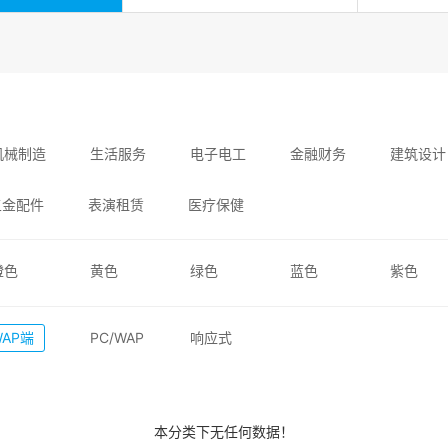
机械制造
生活服务
电子电工
金融财务
建筑设计
五金配件
表演租赁
医疗保健
橙色
黄色
绿色
蓝色
紫色
WAP端
PC/WAP
响应式
本分类下无任何数据！