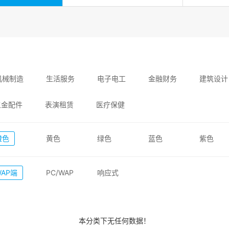
机械制造
生活服务
电子电工
金融财务
建筑设计
五金配件
表演租赁
医疗保健
橙色
黄色
绿色
蓝色
紫色
WAP端
PC/WAP
响应式
本分类下无任何数据！