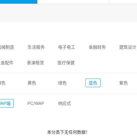
机械制造
生活服务
电子电工
金融财务
建筑设计
五金配件
表演租赁
医疗保健
橙色
黄色
绿色
蓝色
紫色
WAP端
PC/WAP
响应式
本分类下无任何数据！