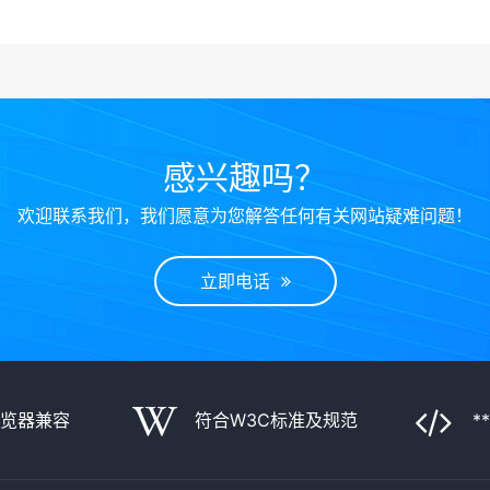
感兴趣吗？
欢迎联系我们，我们愿意为您解答任何有关网站疑难问题！
立即电话
浏览器兼容
符合W3C标准及规范
*