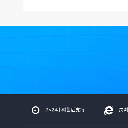
7x24小时售后支持
跨