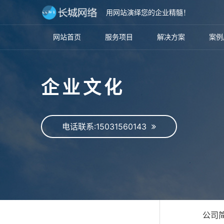
用网站演绎您的企业精髓！
网站首页
服务项目
解决方案
案例
企业文化
电话联系:15031560143
公司