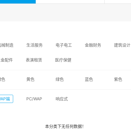
机械制造
生活服务
电子电工
金融财务
建筑设计
五金配件
表演租赁
医疗保健
橙色
黄色
绿色
蓝色
紫色
WAP端
PC/WAP
响应式
本分类下无任何数据！