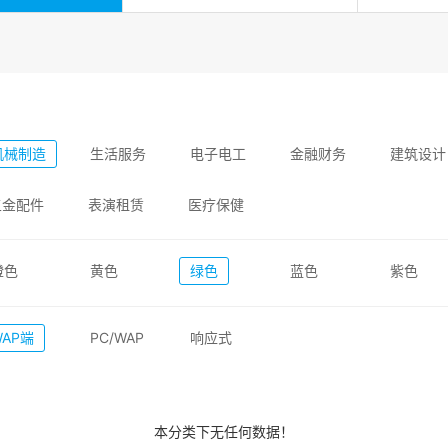
机械制造
生活服务
电子电工
金融财务
建筑设计
五金配件
表演租赁
医疗保健
橙色
黄色
绿色
蓝色
紫色
WAP端
PC/WAP
响应式
本分类下无任何数据！