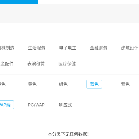
机械制造
生活服务
电子电工
金融财务
建筑设计
五金配件
表演租赁
医疗保健
橙色
黄色
绿色
蓝色
紫色
WAP端
PC/WAP
响应式
本分类下无任何数据！