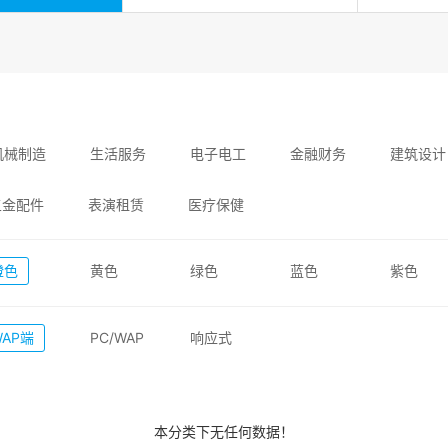
机械制造
生活服务
电子电工
金融财务
建筑设计
五金配件
表演租赁
医疗保健
橙色
黄色
绿色
蓝色
紫色
WAP端
PC/WAP
响应式
本分类下无任何数据！