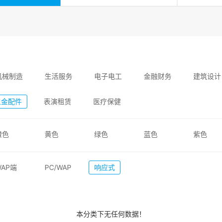
机械制造
生活服务
电子电工
金融财务
建筑设计
五金配件
表演租赁
医疗保健
橙色
黄色
绿色
蓝色
紫色
WAP端
PC/WAP
响应式
本分类下无任何数据！