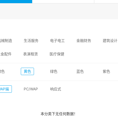
机械制造
生活服务
电子电工
金融财务
建筑设计
五金配件
表演租赁
医疗保健
橙色
黄色
绿色
蓝色
紫色
WAP端
PC/WAP
响应式
本分类下无任何数据！